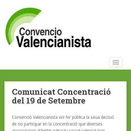
S
k
i
p
t
o
m
a
i
TOGGLE
n
c
o
n
Comunicat Concentració
t
e
del 19 de Setembre
n
t
Convenció Valencianista vol fer pública la seua decisió
de no participar en la concentració que diverses
associacions d’àmbit cultural i social valencià han