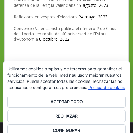
defensa de la llengua valenciana
19 agosto, 2023
Reflexions en vespres d’eleccions
24 mayo, 2023
Convencio Valencianista publica el número 2 de Claus
de Llibertat en motiu del 40 aniversari de l’Estaut
d’Autonomia
8 octubre, 2022
FACEBOOK
Utilizamos cookies propias y de terceros para garantizar el
funcionamiento de la web, medir su uso y mejorar nuestros
Convencio Valencianista
servicios. Puede aceptar todas las cookies, rechazar las no
necesarias o configurar sus preferencias.
Política de cookies
ACEPTAR TODO
RECHAZAR
CONFIGURAR
Convenció Valencianista
All rights reserved. Theme por
Colorlib