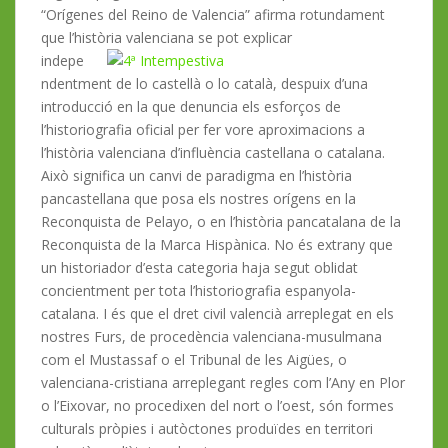
“Orígenes del Reino de Valencia” afirma rotundament
que l’història valenciana se pot explicar
indepe
ndentment de lo castellà o lo català, despuix d’una
introducció en la que denuncia els esforços de
l’historiografia oficial per fer vore aproximacions a
l’història valenciana d’influència castellana o catalana.
Això significa un canvi de paradigma en l’història
pancastellana que posa els nostres orígens en la
Reconquista de Pelayo, o en l’història pancatalana de la
Reconquista de la Marca Hispànica. No és extrany que
un historiador d’esta categoria haja segut oblidat
concientment per tota l’historiografia espanyola-
catalana. I és que el dret civil valencià arreplegat en els
nostres Furs, de procedència valenciana-musulmana
com el Mustassaf o el Tribunal de les Aigües, o
valenciana-cristiana arreplegant regles com l’Any en Plor
o l’Eixovar, no procedixen del nort o l’oest, són formes
culturals pròpies i autòctones produïdes en territori