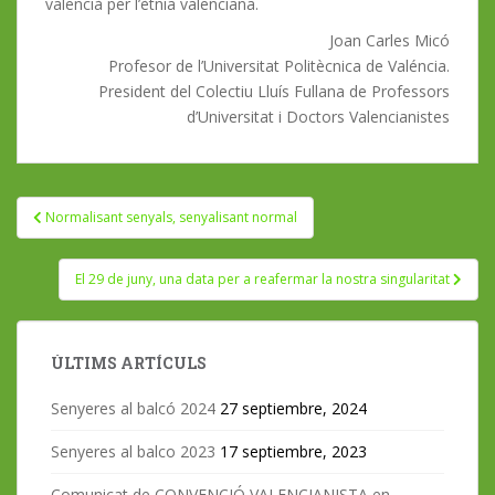
valencià per l’ètnia valenciana.
Joan Carles Micó
Profesor de l’Universitat Politècnica de Valéncia.
President del Colectiu Lluís Fullana de Professors
d’Universitat i Doctors Valencianistes
Navegación
Normalisant senyals, senyalisant normal
de
entradas
El 29 de juny, una data per a reafermar la nostra singularitat
ÚLTIMS ARTÍCULS
Senyeres al balcó 2024
27 septiembre, 2024
Senyeres al balco 2023
17 septiembre, 2023
Comunicat de CONVENCIÓ VALENCIANISTA en