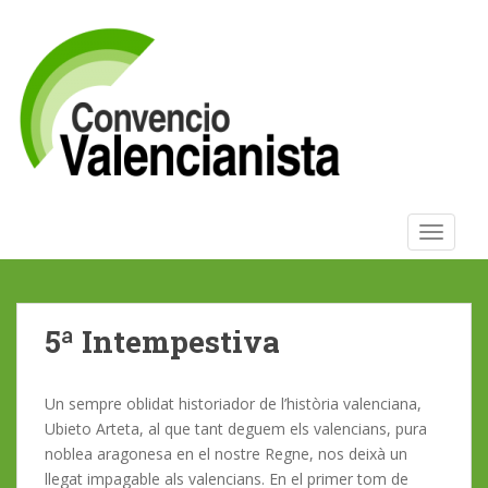
S
k
i
p
t
o
m
a
i
TOGGLE
n
c
o
n
5ª Intempestiva
t
e
n
Un sempre oblidat historiador de l’història valenciana,
t
Ubieto Arteta, al que tant deguem els valencians, pura
noblea aragonesa en el nostre Regne, nos deixà un
llegat impagable als valencians. En el primer tom de