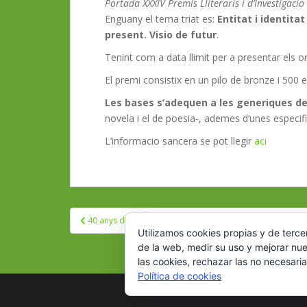
Portada XXXIV Premis Lliteraris i d’Investigacio 
Enguany el tema triat es:
Entitat i identitat
present. Visio de futur
.
Tenint com a data llimit per a presentar els or
El premi consistix en un pilo de bronze i 500 
Les bases s’adequen a les generiques de
novela i el de poesia-, ademes d’unes especifi
L’informacio sancera se pot llegir
aci
Navegación
40 anys de l’adhesio a les Normes Ortografiques de la l
de
Utilizamos cookies propias y de terce
entradas
de la web, medir su uso y mejorar nue
las cookies, rechazar las no necesaria
Política de cookies