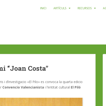
INICI
ARTÍCULS
RECURSOS
AC
mi “Joan Costa”
is i d’investigacio «El Pilo» es convoca la quarta edicio
er
Convencio Valencianista
i l’entitat cultural
El Piló