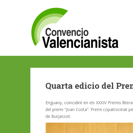
S
k
i
p
t
o
m
a
i
n
c
o
Quarta edicio del Pre
n
t
e
Enguany, coincidint en els XXXIV Premis lliterar
n
del premi “Joan Costa”. Premi copatrocinat p
t
de Burjassot.