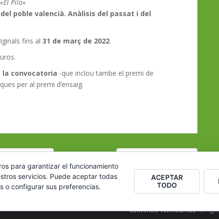
«El Pilo»
 del poble valencià. Anàlisis del passat i del
iginals fins al
31 de març de 2022
.
euros.
 la convocatoria
-que inclou tambe el premi de
ques per al premi d’ensaig.
lengua valenciana
Bon Nadal i Feliç 2022
ros para garantizar el funcionamiento
stros servicios. Puede aceptar todas
ACEPTAR
TODO
s o configurar sus preferencias.
Convenció Valencianista
All rig